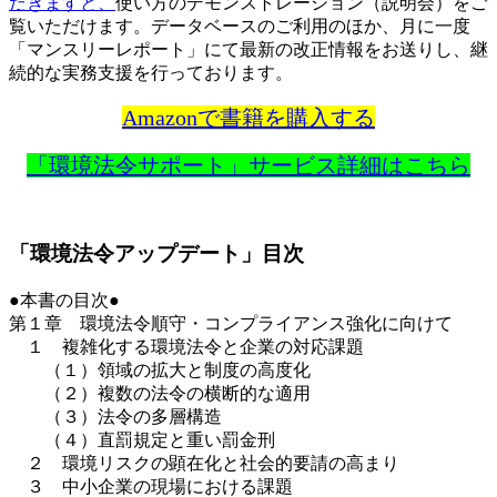
だきますと、
使い方のデモンストレーション（説明会）をご
覧いただけます。データベースのご利用のほか、月に一度
「マンスリーレポート」にて最新の改正情報をお送りし、継
続的な実務支援を行っております。
Amazonで書籍を購入する
「環境法令サポート」サービス詳細はこちら
「環境法令アップデート」目次
●本書の目次●
第１章 環境法令順守・コンプライアンス強化に向けて
１ 複雑化する環境法令と企業の対応課題
（１）領域の拡大と制度の高度化
（２）複数の法令の横断的な適用
（３）法令の多層構造
（４）直罰規定と重い罰金刑
２ 環境リスクの顕在化と社会的要請の高まり
３ 中小企業の現場における課題