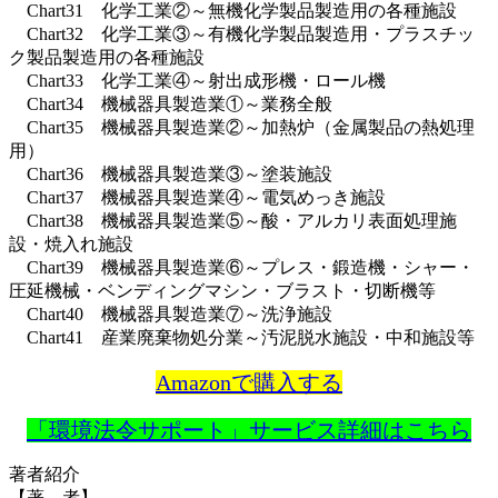
Chart31 化学工業②～無機化学製品製造用の各種施設
Chart32 化学工業③～有機化学製品製造用・プラスチッ
ク製品製造用の各種施設
Chart33 化学工業④～射出成形機・ロール機
Chart34 機械器具製造業①～業務全般
Chart35 機械器具製造業②～加熱炉（金属製品の熱処理
用）
Chart36 機械器具製造業③～塗装施設
Chart37 機械器具製造業④～電気めっき施設
Chart38 機械器具製造業⑤～酸・アルカリ表面処理施
設・焼入れ施設
Chart39 機械器具製造業⑥～プレス・鍛造機・シャー・
圧延機械・ベンディングマシン・ブラスト・切断機等
Chart40 機械器具製造業⑦～洗浄施設
Chart41 産業廃棄物処分業～汚泥脱水施設・中和施設等
Amazonで購入する
「環境法令サポート」サービス詳細はこちら
著者紹介
【著 者】