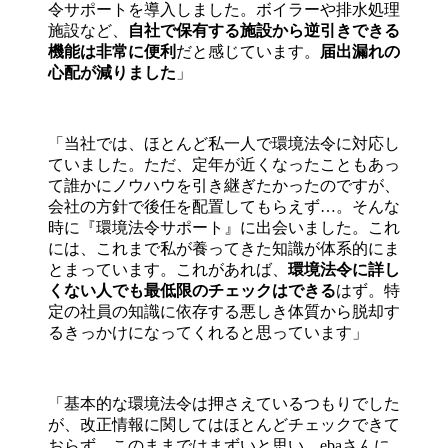
令サポートを導入しました。ボイラーや排水処理
施設など、
自社で保有する施設から逆引きできる
機能は非常に便利
だと感じています。
届出漏れの
心配が減りました
」
「当社では、ほとんど私一人で環境法令に対応し
ていました。ただ、定年が近くなったこともあっ
て誰かにノウハウを引き継ぎたかったのですが、
会社の方針で後任を配置してもらえず…。そんな
時に『環境法令サポート』に出会いました。これ
には、これまで私が養ってきた知識が体系的にま
とまっています。これがあれば、
環境法令に詳し
くない人でも最低限のチェックはできる
はず。特
定の社員の知識に依存する悪しき体質から脱却す
るきっかけになってくれると思っています」
「基本的な環境法令は押さえているつもりでした
が、改正情報に関してはほとんどチェックできて
おらず、このままではまずいと思い、ebaさんに