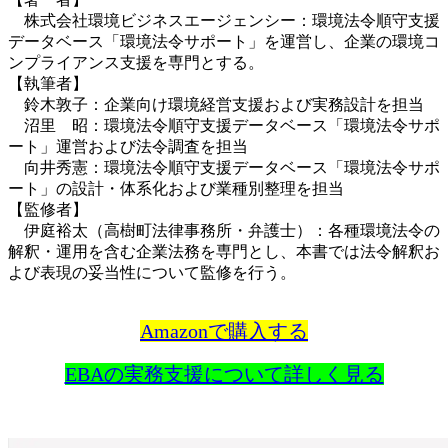
株式会社環境ビジネスエージェンシー：環境法令順守支援
データベース「環境法令サポート」を運営し、企業の環境コ
ンプライアンス支援を専門とする。
【執筆者】
鈴木敦子：企業向け環境経営支援および実務設計を担当
沼里 昭：環境法令順守支援データベース「環境法令サポ
ート」運営および法令調査を担当
向井秀憲：環境法令順守支援データベース「環境法令サポ
ート」の設計・体系化および業種別整理を担当
【監修者】
伊庭裕太（高樹町法律事務所・弁護士）：各種環境法令の
解釈・運用を含む企業法務を専門とし、本書では法令解釈お
よび表現の妥当性について監修を行う。
Amazonで購入する
EBAの実務支援について詳しく見る