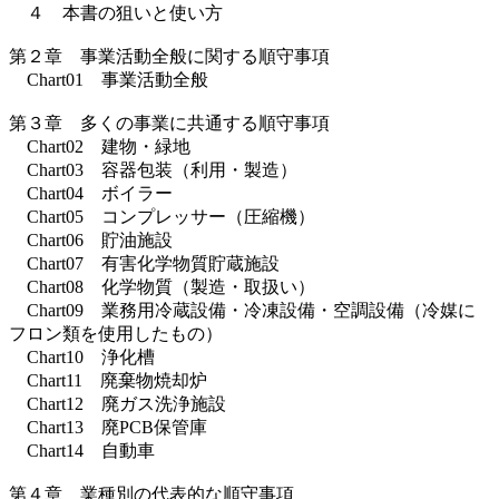
４ 本書の狙いと使い方
第２章 事業活動全般に関する順守事項
Chart01 事業活動全般
第３章 多くの事業に共通する順守事項
Chart02 建物・緑地
Chart03 容器包装（利用・製造）
Chart04 ボイラー
Chart05 コンプレッサー（圧縮機）
Chart06 貯油施設
Chart07 有害化学物質貯蔵施設
Chart08 化学物質（製造・取扱い）
Chart09 業務用冷蔵設備・冷凍設備・空調設備（冷媒に
フロン類を使用したもの）
Chart10 浄化槽
Chart11 廃棄物焼却炉
Chart12 廃ガス洗浄施設
Chart13 廃PCB保管庫
Chart14 自動車
第４章 業種別の代表的な順守事項