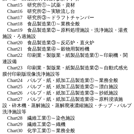
Chart15 研究所①～試薬・資材
Chart16 研究所②～実験流し台
Chart17 研究所③～ドラフトチャンバー
Chart18 食品製造業①～業務全般
Chart19 食品製造業②～原料処理施設・洗浄施設・湯煮
施設・ろ過施設
Chart20 食品製造業③～反応炉・直火炉
Chart21 食品製造業④～穀物用製粉機
Chart22 印刷業・製版業・紙製品製造業①～印刷機・関
連設備
Chart23 印刷業・製版業・紙製品製造業②～自動式感光
膜付印刷版現像洗浄施設等
Chart24 パルプ・紙・紙加工品製造業①～業務全般
Chart25 パルプ・紙・紙加工品製造業②～漂白施設
Chart26 パルプ・紙・紙加工品製造業③～抄紙施設
Chart27 パルプ・紙・紙加工品製造業④～原料浸漬施
設・砕木機・蒸解施設・蒸解廃液濃縮施設・チップ・パルプ
洗浄施設等
Chart28 繊維工業①～染色施設
Chart29 繊維工業②～織機
Chart30 化学工業①～業務全般